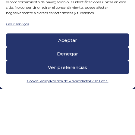
de selección de empleados
.
el comportamiento de navegación o las identificaciones únicas en este
Buscamos candidatos,
sitio. No consentir o retirar el consentimiento, puede afectar
negativamente a ciertas características y funciones.
entrevistamos y formamos al
personal, para que la integración
Gerir serviços
laboral se desarrolle de manera
rápida, eficiente y efectiva.
Aceptar
Jornadas de sensibilización
Denegar
Para garantizar que la integración
sociolaboral se realice con el
menor impacto,
generamos
Ver preferencias
jornadas de sensibilización
para los
trabajadores y mandos intermedios
Cookie Policy
Política de Privacidade
Aviso Legal
que facilitará la relación
interpersonal al interior de los
equipos.
Asesoría integral
Con nuestro servicio contaréis con
asesoría legal para empresas en
materia de inclusión laboral
. De esta