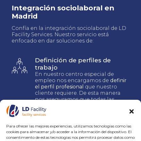
Integración sociolaboral en
Madrid
Confía en la integración sociolaboral de LD
Facility Services. Nuestro servicio está
enfocado en dar soluciones de:
Definición de perfiles de
trabajo
En nuestro centro especial de
empleo nos encargamos de
definir
el perfil profesional
que nuestro
cliente requiere. De esta manera
nos aseguramos que todas las
necesidades estén cubiertas.
Búsqueda y selección de
Para ofrecer las mejores experiencias, utilizamos tecnologías como las
personal
cookies para almacenar y/o acceder a la información del dispositivo. El
Nos encargamos de todo el
proceso
consentimiento de estas tecnologías nos permitirá procesar datos como