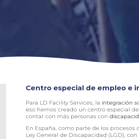
Centro especial de empleo e i
Para LD Facility Services, la
integración s
eso hemos creado un centro especial d
contar con más personas con
discapaci
En España, como parte de los procesos de
Ley General de Discapacidad (LGD), con 