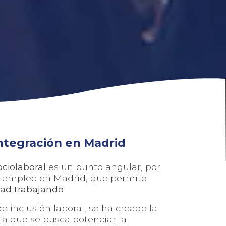
ntegración en Madrid
ociolaboral
es un punto angular, por
e empleo en Madrid, que permite
dad trabajando
.
 inclusión laboral, se ha creado la
la que se busca potenciar la