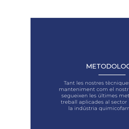
METODOLOG
Tant les nostres tècnique
manteniment com el nost
segueixen les últimes me
treball aplicades al sector 
la indústria quimicofa