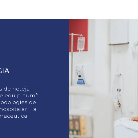
IA
s de neteja i
re equip humà
todologies de
hospitalari i a
rmacèutica.