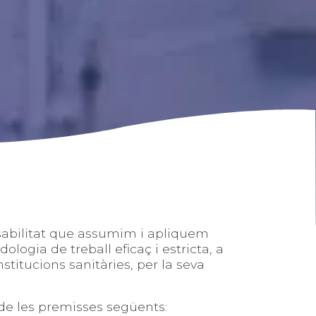
nsabilitat que assumim i apliquem
ogia de treball eficaç i estricta, a
stitucions sanitàries, per la seva
s de les premisses següents: