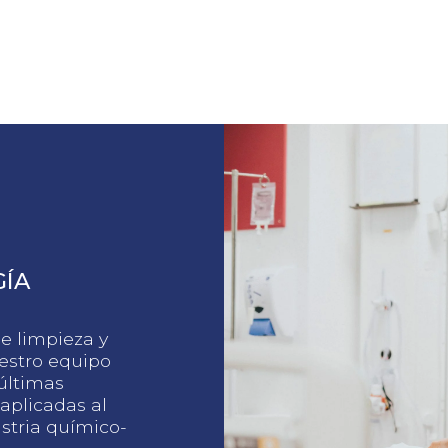
ÍA
e limpieza y
stro equipo
últimas
aplicadas al
ustria químico-