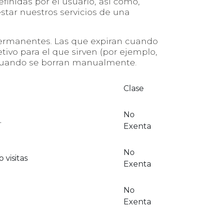
efinidas por el usuario, así como,
estar nuestros servicios de una
permanentes. Las que expiran cuando
tivo para el que sirven (por ejemplo,
n cuando se borran manualmente.
Clase
No
.
Exenta
No
 visitas
Exenta
No
Exenta