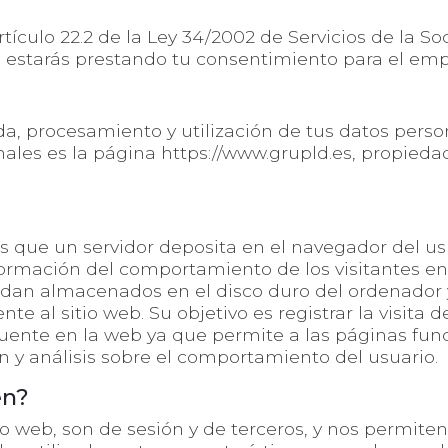
rtículo 22.2 de la Ley 34/2002 de Servicios de la 
, estarás prestando tu consentimiento para el em
a, procesamiento y utilización de tus datos person
ales es la página https://www.grupld.es, propieda
s que un servidor deposita en el navegador del us
formación del comportamiento de los visitantes en u
an almacenados en el disco duro del ordenador y q
al sitio web. Su objetivo es registrar la visita de
uente en la web ya que permite a las páginas fun
 y análisis sobre el comportamiento del usuario.
en?
tio web, son de sesión y de terceros, y nos permit