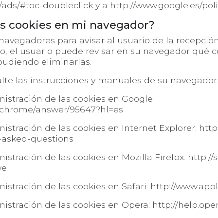
y/ads/#toc-doubleclick
y a
http://www.google.es/poli
as cookies en mi navegador?
navegadores para avisar al usuario de la recepción
o, el usuario puede revisar en su navegador qué co
pudiendo eliminarlas.
lte las instrucciones y manuales de su navegador
istración de las cookies en Google
m/chrome/answer/95647?hl=es
istración de las cookies en Internet Explorer:
http
y-asked-questions
stración de las cookies en Mozilla Firefox:
http://
we
istración de las cookies en Safari:
http://www.appl
istración de las cookies en Opera:
http://help.op