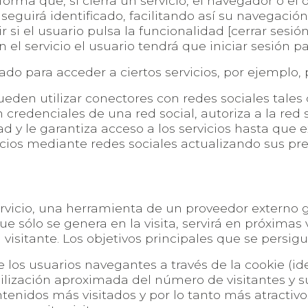
forma que, si cierra un servicio, el navegador o e
 seguirá identificado, facilitando así su navegación 
 si el usuario pulsa la funcionalidad [cerrar sesió
 el servicio el usuario tendrá que iniciar sesión pa
ado para acceder a ciertos servicios, por ejemplo, 
ueden utilizar conectores con redes sociales tale
n credenciales de una red social, autoriza a la red
d y le garantiza acceso a los servicios hasta que e
vicios mediante redes sociales actualizando sus pre
ervicio, una herramienta de un proveedor externo g
e sólo se genera en la visita, servirá en próximas v
visitante. Los objetivos principales que se persig
 los usuarios navegantes a través de la cookie (ide
bilización aproximada del número de visitantes y s
tenidos más visitados y por lo tanto más atractivos