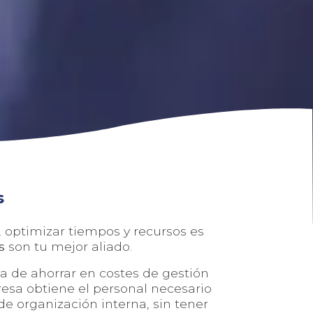
s
optimizar tiempos y recursos es
s
son tu mejor aliado.
ma de ahorrar en costes de gestión
presa obtiene el personal necesario
e organización interna, sin tener