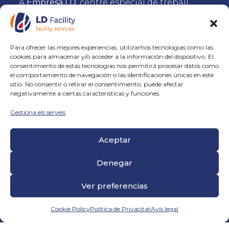
A
Empresa LD
, centre especial de treball
especialitzat en facility services, entenem
que la veritable inclusió laboral
s’aconsegueix amb preparació,
acompanyament i compromís.
Para ofrecer las mejores experiencias, utilizamos tecnologías como las
Per això, cada acció interna que realitzem
cookies para almacenar y/o acceder a la información del dispositivo. El
està orientada a fer que el nostre equip de
consentimiento de estas tecnologías nos permitirá procesar datos como
persones amb discapacitat s’incorpori al
el comportamiento de navegación o las identificaciones únicas en este
servei
totalment adaptat a les necessitats del
sitio. No consentir o retirar el consentimiento, puede afectar
negativamente a ciertas características y funciones.
client
i amb totes les eines per
desenvolupar-se professionalment.
Gestiona els serveis
Definició de perfils de treball
Aceptar
Analitzem en profunditat les
característiques del servei –ja sigui
Denegar
neteja, manteniment, jardineria o
altres–, així com la cultura i
Ver preferencias
dinàmica del client. Aquest
diagnòstic inicial permet adaptar
perfils i crear condicions òptimes
Cookie Policy
Política de Privacitat
Avís legal
d’integració.