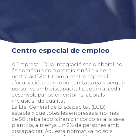
Centro especial de empleo
A Empresa LD, la integració sociolaboral no
és només un compromís, sinó l’eix de la
nostra activitat. Com a centre especial
d’ocupació, creem oportunitats reals perquè
persones amb discapacitat puguin accedir i
desenvolupar-se en entorns laborals
inclusius i de qualitat.
La Llei General de Discapacitat (LGD)
estableix que totes les empreses amb més
de 50 treballadors han d’incorporar a la seva
plantilla, almenys, un 2% de persones amb
discapacitat. Aquesta normativa no sols