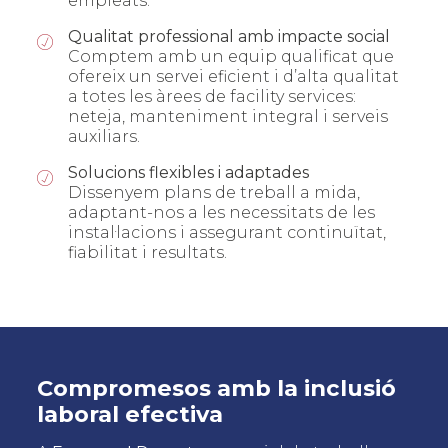
empleats.
Qualitat professional amb impacte social
Comptem amb un equip qualificat que
ofereix un servei eficient i d’alta qualitat
a totes les àrees de facility services:
neteja, manteniment integral i serveis
auxiliars.
Solucions flexibles i adaptades
Dissenyem plans de treball a mida,
adaptant-nos a les necessitats de les
instal·lacions i assegurant continuïtat,
fiabilitat i resultats.
Compromesos amb la inclusió
laboral efectiva