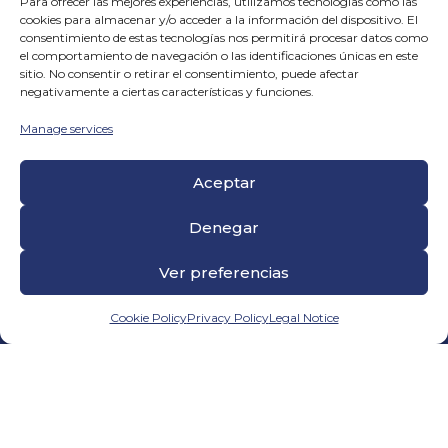
Para ofrecer las mejores experiencias, utilizamos tecnologías como las
cookies para almacenar y/o acceder a la información del dispositivo. El
Búsqueda y selección de
consentimiento de estas tecnologías nos permitirá procesar datos como
personal
el comportamiento de navegación o las identificaciones únicas en este
Nos encargamos de todo el
proceso
sitio. No consentir o retirar el consentimiento, puede afectar
negativamente a ciertas características y funciones.
de selección de empleados
.
Buscamos candidatos,
Manage services
entrevistamos y formamos al
personal, para que la integración
laboral se desarrolle de manera
Aceptar
rápida, eficiente y efectiva.
Denegar
Jornadas de sensibilización
Para garantizar que la integración
Ver preferencias
sociolaboral se realice con el
menor impacto,
generamos
Cookie Policy
Privacy Policy
Legal Notice
jornadas de sensibilización
para los
trabajadores y mandos intermedios
que facilitará la relación
interpersonal al interior de los
equipos.