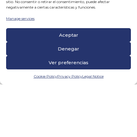
sitio. No consentir o retirar el consentimiento, puede afectar
negativamente a ciertas características y funciones.
Manage services
Aceptar
Denegar
Ver preferencias
Cookie Policy
Privacy Policy
Legal Notice
MADRID
Dr. Esquerdo, 105
28007 - Madrid
Tel.: 911 610 029