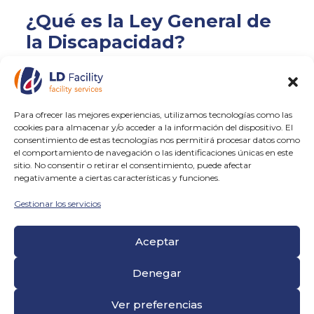
¿Qué es la Ley General de
la Discapacidad?
Para ofrecer las mejores experiencias, utilizamos tecnologías como las
cookies para almacenar y/o acceder a la información del dispositivo. El
consentimiento de estas tecnologías nos permitirá procesar datos como
el comportamiento de navegación o las identificaciones únicas en este
sitio. No consentir o retirar el consentimiento, puede afectar
negativamente a ciertas características y funciones.
Gestionar los servicios
26 junio, 2023
Aceptar
La Ley General de Discapacidad es una
normativa que supone un punto de
Denegar
inflexión y detonante de un cambio de
mentalidad en materia de integración
laboral para las personas con
Ver preferencias