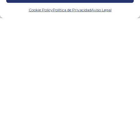
discapacidad. En este...
Cookie Policy
Política de Privacidad
Aviso Legal
LEER MÁS
ISO 9001
ISO 14001
ISO 45001
Certificado SGE 21