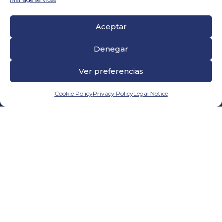
CONTACT
Aceptar
Calle Elkano 64-66
Barcelona – 08004 – Spain.
Denegar
Tel. 934 414 021
Ver preferencias
Dr. Esquerdo,105 (Centro de Negocios Samaná)
Madrid – 28007 Spain.
Cookie Policy
Privacy Policy
Legal Notice
Tel. 911 610 029
ldsa@grupld.es
PAGES
Company
Commitment
Contact
Blog
FACILITY SERVICES
Gardening Services
Cleaning services
Auxiliary Services