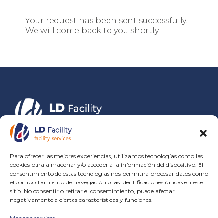
Your request has been sent successfully.
We will come back to you shortly.
ISO 9001
Para ofrecer las mejores experiencias, utilizamos tecnologías como las
ISO 14001
cookies para almacenar y/o acceder a la información del dispositivo. El
ISO 45001
consentimiento de estas tecnologías nos permitirá procesar datos como
el comportamiento de navegación o las identificaciones únicas en este
Certificado SGE 21
sitio. No consentir o retirar el consentimiento, puede afectar
negativamente a ciertas características y funciones.
Manage services