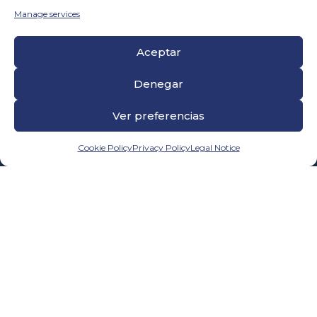
Manage services
CONTACT
Aceptar
Calle Elkano 64-66
Denegar
Barcelona – 08004 – Spain.
Tel. 934 414 021
Ver preferencias
Dr. Esquerdo,105 (Centro de Negocios Samaná)
Madrid – 28007 Spain.
Cookie Policy
Privacy Policy
Legal Notice
Tel. 911 610 029
ldsa@grupld.es
PAGES
Company
Commitment
Contact
Blog
FACILITY SERVICES
Gardening Services