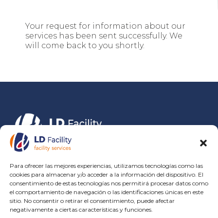
Your request for information about our
services has been sent successfully. We
will come back to you shortly.
ISO 9001
Para ofrecer las mejores experiencias, utilizamos tecnologías como las
ISO 14001
cookies para almacenar y/o acceder a la información del dispositivo. El
consentimiento de estas tecnologías nos permitirá procesar datos como
ISO 45001
el comportamiento de navegación o las identificaciones únicas en este
sitio. No consentir o retirar el consentimiento, puede afectar
Certificado SGE 21
negativamente a ciertas características y funciones.