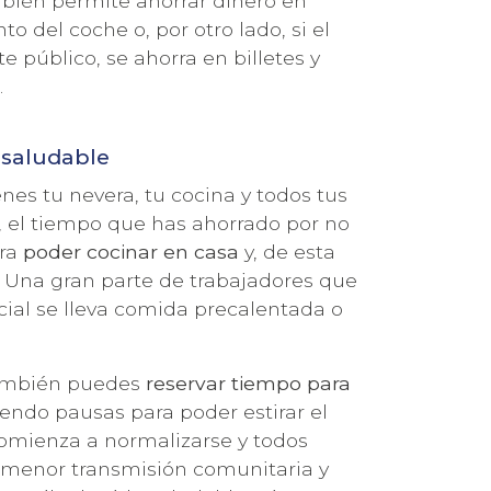
ambién permite ahorrar dinero en
o del coche o, por otro lado, si el
 público, se ahorra en billetes y
.
s saludable
nes tu nevera, tu cocina y todos tus
o, el tiempo que has ahorrado por no
ra
poder cocinar en casa
y, de esta
 Una gran parte de trabajadores que
ial se lleva comida precalentada o
ambién puedes
reservar tiempo para
iendo pausas para poder estirar el
comienza a normalizarse y todos
menor transmisión comunitaria y