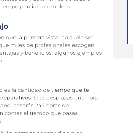
tiempo parcial o completo.
ajo
n que, a primera vista, no suele ser
s que miles de profesionales escogen
ventajas y beneficios, algunos ejemplos
n:
ÚNETE A NUESTRA NEWSLETTER
jo es la cantidad de
LAS ÚLTIMAS NOVEDADES DE
tiempo que te
preparativos
. Si te desplazas una hora
 año, pasarás 245 horas de
in contar el tiempo que pasas
a.