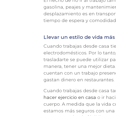
El hecho de no ir al trabajo t
gasolina, peajes y mantenimient
desplazamiento es en transporte
tiempo de espera y comodidad
Llevar un estilo de vida má
Acepto la
política de privacidad
y los
terminos de uso
Cuando trabajas desde casa tie
electrodomésticos. Por lo tant
trasladarte se puede utilizar pa
manera, tener una mejor dieta.
cuentan con un trabajo presenc
gastan dinero en restaurantes.
Cuando trabajas desde casa t
hacer ejercicio en casa
o ir hac
cuerpo. A medida que la vida 
estamos más seguros con una 