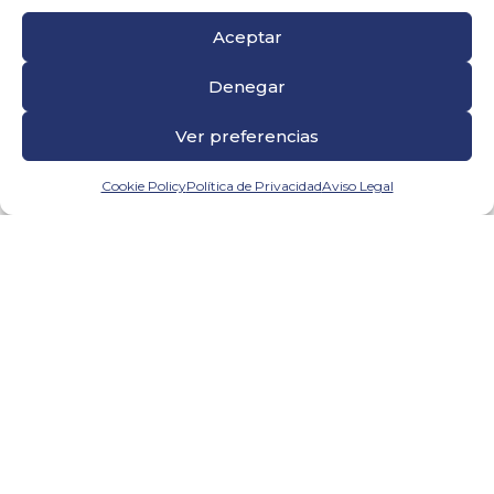
Aceptar
Denegar
Ver preferencias
Cookie Policy
Política de Privacidad
Aviso Legal
22 julio, 2020
Son cada vez más las personas que se
incorporan físicamente a su puesto de
trabajo en esta nueva normalidad y, por
eso, hay que tener en cuenta los distintos
escenarios a los que nos enfrentamos en
la...
LEER MÁS