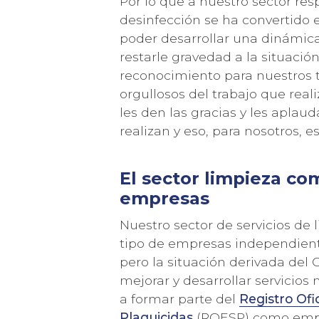
Por lo que a nuestro sector resp
desinfección se ha convertido e
poder desarrollar una dinámica
restarle gravedad a la situació
reconocimiento para nuestros t
orgullosos del trabajo que real
les den las gracias y les aplau
realizan y eso, para nosotros, e
El sector limpieza co
empresas
Nuestro sector de servicios de
tipo de empresas independient
pero la situación derivada del
mejorar y desarrollar servicio
a formar parte del
Registro Ofi
Plaguicidas
(ROESP) como empre