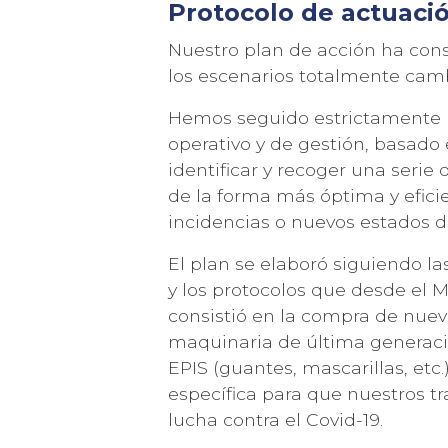
Protocolo de actuació
Nuestro plan de acción ha con
los escenarios totalmente ca
Hemos seguido estrictamente u
operativo y de gestión, basado e
Acepto la
política de privacidad
y los
terminos de uso
identificar y recoger una seri
de la forma más óptima y eficie
incidencias o nuevos estados 
El plan se elaboró siguiendo l
y los protocolos que desde el M
consistió en la compra de nuev
maquinaria de última generaci
EPIS (guantes, mascarillas, etc
específica para que nuestros t
lucha contra el Covid-19.