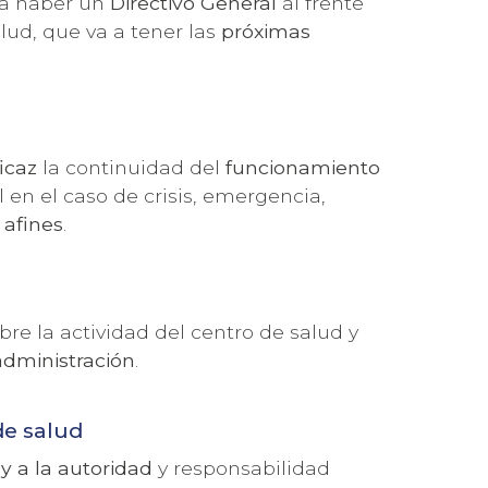
a a haber un
Directivo General
al frente
alud, que va a tener las
próximas
icaz
la continuidad del
funcionamiento
l en el caso de crisis, emergencia,
 afines
.
bre la actividad del centro de salud y
administración
.
de salud
y a la autoridad
y responsabilidad