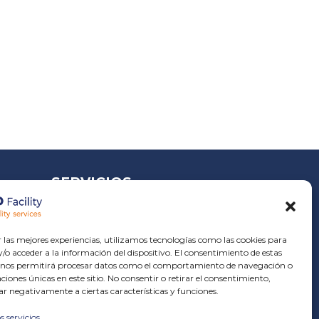
SERVICIOS
Servicios de Jardinería
Servicios de Limpieza
r las mejores experiencias, utilizamos tecnologías como las cookies para
Servicios de Auxiliares
o acceder a la información del dispositivo. El consentimiento de estas
 nos permitirá procesar datos como el comportamiento de navegación o
Servicios Técnicos
caciones únicas en este sitio. No consentir o retirar el consentimiento,
Centro Especial de Empleo en
ar negativamente a ciertas características y funciones.
Barcelona
s servicios