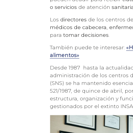
RECIBE 
o servicios
de atención
sanitari
Los
directores
de los centros d
médicos de cabecera
,
enferme
para
tomar decisiones
.
También puede te interesar:
«H
alimentos»
Desde 1987 hasta la actualidad,
administración de los centros 
(SNS) se ha mantenido esencial
Acepto la
política de privacidad
y los
terminos de uso
521/1987, de quince de abril, p
estructura, organización y fun
gestionados por el extinto INS