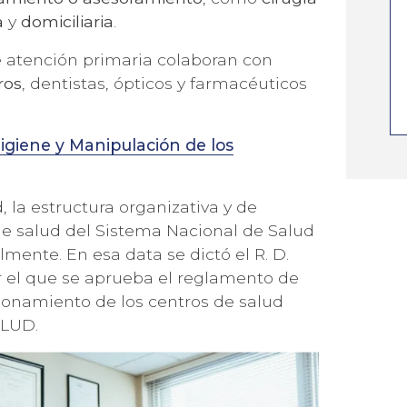
LAS ÚLTIMAS NOVEDADES DE
a
y
domiciliaria
.
e atención primaria colaboran con
ros
, dentistas, ópticos y farmacéuticos
igiene y Manipulación de los
 la estructura organizativa y de
de salud del Sistema Nacional de Salud
mente. En esa data se dictó el R. D.
or el que se aprueba el reglamento de
cionamiento de los centros de salud
ALUD.