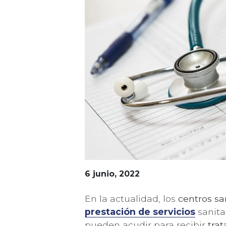
6 junio, 2022
En la actualidad, los
centros sa
prestación de servicios
sanita
pueden acudir para recibir
tra