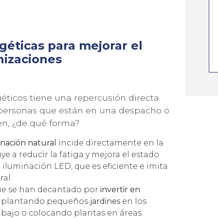
éticas para mejorar el
nizaciones
géticos tiene una repercusión directa
s personas que están en una despacho o
en, ¿de qué forma?
inación natural
incide directamente en la
ye a reducir la fatiga y mejora el estado
 iluminación LED, que es eficiente e imita
ral.
ue se han decantado por
invertir en
o, plantando pequeños
jardines
en los
abajo o colocando plantas en áreas