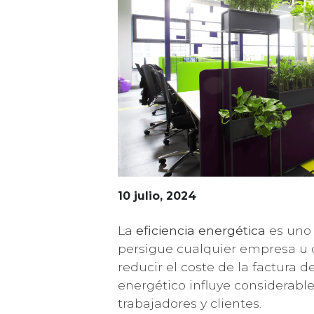
10 julio, 2024
La
eficiencia energética
es uno 
persigue cualquier empresa u o
reducir el coste de la factura d
RECIBE 
energético influye considerabl
trabajadores y clientes.