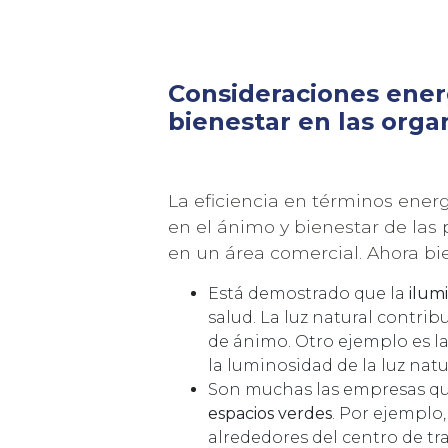
Consideraciones energ
bienestar en las orga
La eficiencia en términos ener
en el ánimo y bienestar de la
Acepto la
política de privacidad
y los
terminos de uso
en un área comercial. Ahora bi
Está demostrado que la
ilum
salud. La luz natural contribu
de ánimo. Otro ejemplo es la
la luminosidad de la luz natu
Son muchas las empresas q
espacios verdes
. Por ejempl
alrededores del centro de tr