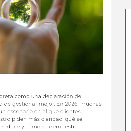
erpreta como una declaración de
ma de gestionar mejor. En 2026, muchas
un escenario en el que clientes,
stro piden más claridad: qué se
 reduce y cómo se demuestra.