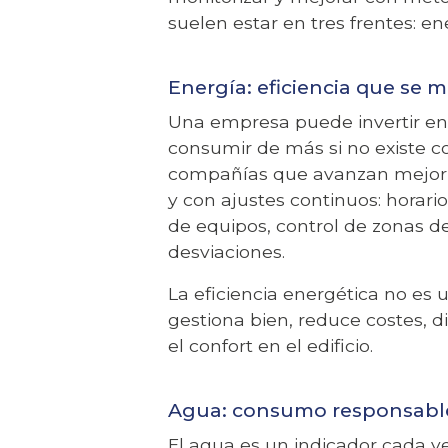
suelen estar en tres frentes: en
Energía: eficiencia que se 
Una empresa puede invertir en t
consumir de más si no existe co
Acepto la
política de privacidad
y los
terminos de uso
compañías que avanzan mejor su
y con ajustes continuos: horari
de equipos, control de zonas d
desviaciones.
La eficiencia energética no es 
gestiona bien, reduce costes, 
el confort en el edificio.
Agua: consumo responsable
El agua es un indicador cada v