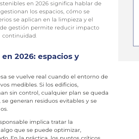
stenibles en 2026 significa hablar de
 gestionan los espacios, cómo se
erios se aplican en la limpieza y el
de gestión permite reducir impacto
i continuidad.
 en 2026: espacios y
sa se vuelve real cuando el entorno de
ÚNETE A NUESTRA NEWSLETTER
os medibles. Si los edificios,
onan sin control, cualquier plan se queda
LAS ÚLTIMAS NOVEDADES DE
 se generan residuos evitables y se
os.
sponsable implica tratar la
: algo que se puede optimizar,
o. En la práctica, los puntos críticos