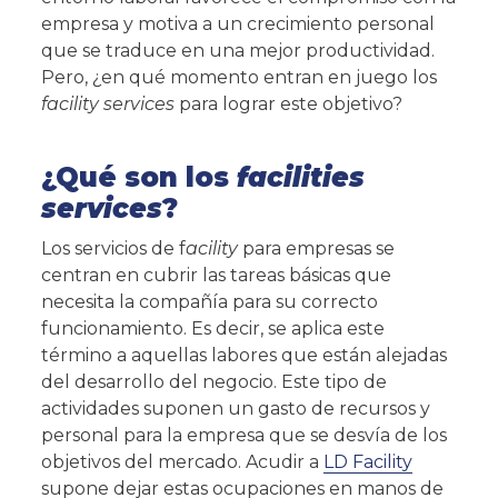
empresa y motiva a un crecimiento personal
que se traduce en una mejor productividad.
Pero, ¿en qué momento entran en juego los
facility services
para lograr este objetivo?
¿Qué son los
facilities
services
?
Los servicios de f
acility
para empresas
se
centran en cubrir las tareas básicas que
necesita la compañía para su correcto
×
funcionamiento. Es decir, se aplica este
término a aquellas labores que están alejadas
ÚNETE A NUESTRA
del desarrollo del negocio. Este tipo de
NEWSLETTER
actividades suponen un gasto de recursos y
personal para la empresa que se desvía de los
RECIBE LAS ÚLTIMAS NOVEDADES
DEL SECTOR
objetivos del mercado. Acudir a
LD Facility
supone dejar estas ocupaciones en manos de