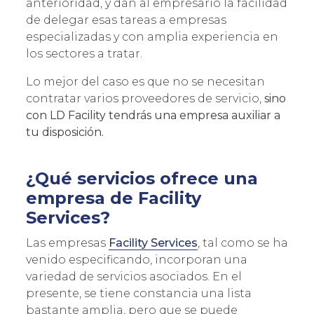
anterioridad, y dan al empresario la facilidad
de delegar esas tareas a empresas
especializadas y con amplia experiencia en
los sectores a tratar.
Lo mejor del caso es que no se necesitan
contratar varios proveedores de servicio,
sino
×
con LD Facility tendrás una empresa auxiliar a
ÚNETE A NUESTRA
tu disposición.
NEWSLETTER
RECIBE LAS ÚLTIMAS NOVEDADES
¿Qué servicios ofrece una
DEL SECTOR
empresa de Facility
Services?
Las empresas
Facility Services
, tal como se ha
venido especificando, incorporan una
variedad de servicios asociados. En el
presente, se tiene constancia una lista
bastante amplia, pero que se puede