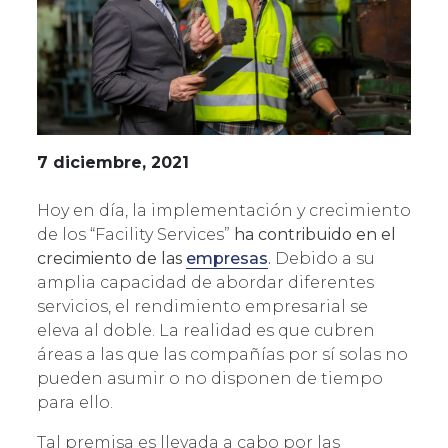
7 diciembre, 2021
Hoy en día, la implementación y crecimiento
de los “Facility Services”
ha contribuido en el
crecimiento de las
empresas
.
Debido a su
amplia capacidad de abordar diferentes
servicios, el rendimiento empresarial se
eleva al doble. La realidad es que cubren
áreas a las que las compañías por sí solas no
pueden asumir o no disponen de tiempo
para ello.
Tal premisa es llevada a cabo por las