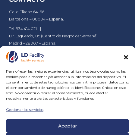
Calle Elkano 64-66
Barcelona – 08004 – España.
Tel. 934 414 021
Dr. Esquerdo,105 (Centro de Negocios Samaná)
Madrid – 28007 – España.
Tel. 911 610 029
ldsa@grupld.es
PÁGINAS
Para ofrecer las mejores experiencias, utilizamos tecnologías como las
cookies para almacenar y/o acceder a la información del dispositivo. El
Empresa
Compromiso
Contacto
Blog
consentimiento de estas tecnologías nos permitirá procesar datos como
el comportamiento de navegación o las identificaciones únicas en este
sitio. No consentir o retirar el consentimiento, puede afectar
SERVICIOS
negativamente a ciertas características y funciones.
Gestionar los servicios
Servicios de Jardinería
Servicios de Limpieza
Aceptar
Servicios de Auxiliares
Servicios Técnicos