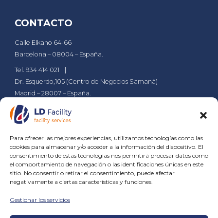
CONTACTO
Calle Elkano 64-66
Barcelona – 08004 – España.
Tel. 934 414 021
Dr. Esquerdo,105 (Centro de Negocios Samaná)
Madrid – 28007 – España.
Tel. 911 610 029
ldsa@grupld.es
PÁGINAS
Para ofrecer las mejores experiencias, utilizamos tecnologías como las
cookies para almacenar y/o acceder a la información del dispositivo. El
Empresa
Compromiso
Contacto
Blog
consentimiento de estas tecnologías nos permitirá procesar datos como
el comportamiento de navegación o las identificaciones únicas en este
sitio. No consentir o retirar el consentimiento, puede afectar
SERVICIOS
negativamente a ciertas características y funciones.
Gestionar los servicios
Servicios de Jardinería
Servicios de Limpieza