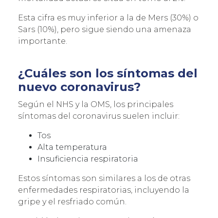
×
Esta cifra es muy inferior a la de Mers (30%) o
ÚNETE A NUESTRA
Sars (10%), pero sigue siendo una amenaza
NEWSLETTER
importante.
RECIBE LAS ÚLTIMAS NOVEDADES
DEL SECTOR
¿Cuáles son los síntomas del
nuevo coronavirus?
Según el NHS y la OMS, los principales
síntomas del coronavirus suelen incluir:
Tos
Alta temperatura
Insuficiencia respiratoria
Estos síntomas son similares a los de otras
enfermedades respiratorias, incluyendo la
gripe y el resfriado común.