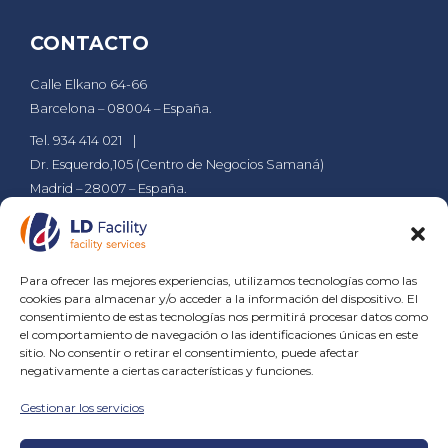
CONTACTO
Calle Elkano 64-66
Barcelona – 08004 – España.
Tel. 934 414 021
Dr. Esquerdo,105 (Centro de Negocios Samaná)
Madrid – 28007 – España.
Tel. 911 610 029
ldsa@grupld.es
PÁGINAS
Para ofrecer las mejores experiencias, utilizamos tecnologías como las
cookies para almacenar y/o acceder a la información del dispositivo. El
Empresa
Compromiso
Contacto
Blog
consentimiento de estas tecnologías nos permitirá procesar datos como
el comportamiento de navegación o las identificaciones únicas en este
sitio. No consentir o retirar el consentimiento, puede afectar
SERVICIOS
negativamente a ciertas características y funciones.
Gestionar los servicios
Servicios de Jardinería
Servicios de Limpieza