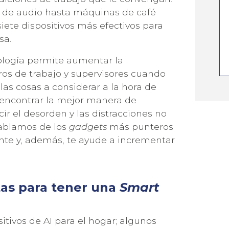
 de audio hasta máquinas de café
iete dispositivos más efectivos para
sa.
ología permite aumentar la
os de trabajo y supervisores cuando
 las cosas a considerar a la hora de
 encontrar la mejor manera de
ir el desorden y las distracciones no
hablamos de los
gadgets
más punteros
ÚNETE A NUESTRA NEWSLETTER
ente y, además, te ayude a incrementar
LAS ÚLTIMAS NOVEDADES DE
tas para tener una
Smart
itivos de AI para el hogar; algunos