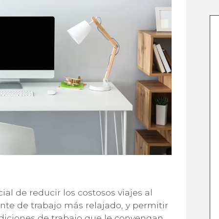
ial de reducir los costosos viajes al
nte de trabajo más relajado, y permitir
diciones de trabajo que le convengan.