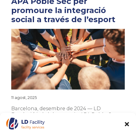
APA Poble Sec per
promoure la integració
social a través de l’esport
11 agost, 2025
Barcelona, desembre de 2024 — LD
Fundació i el club esportiu APA Poble-Sec
han signat un acord de col·laboració amb
l’objectiu de fomentar la inclusió social de
nens i joves mitjançant...