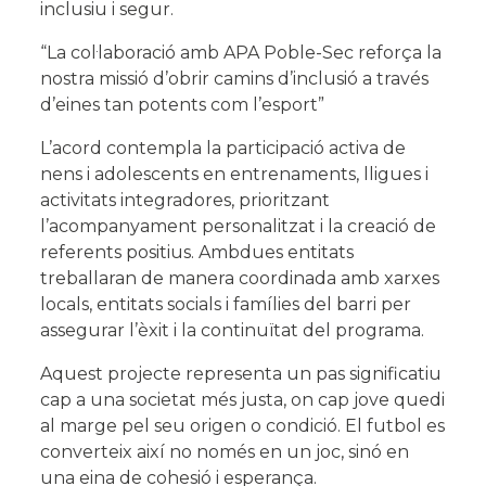
inclusiu i segur.
Acepto la
política de privacidad
y los
terminos de uso
“La col·laboració amb APA Poble-Sec reforça la
nostra missió d’obrir camins d’inclusió a través
d’eines tan potents com l’esport”
L’acord contempla la participació activa de
nens i adolescents en entrenaments, lligues i
activitats integradores, prioritzant
l’acompanyament personalitzat i la creació de
referents positius. Ambdues entitats
treballaran de manera coordinada amb xarxes
locals, entitats socials i famílies del barri per
assegurar l’èxit i la continuïtat del programa.
Aquest projecte representa un pas significatiu
cap a una societat més justa, on cap jove quedi
al marge pel seu origen o condició. El futbol es
converteix així no només en un joc, sinó en
una eina de cohesió i esperança.