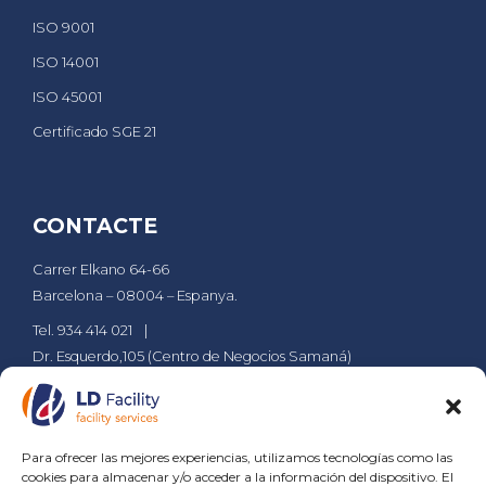
ISO 9001
ISO 14001
ISO 45001
Certificado SGE 21
CONTACTE
Carrer Elkano 64-66
Barcelona – 08004 – Espanya.
Tel. 934 414 021
Dr. Esquerdo,105 (Centro de Negocios Samaná)
Madrid – 28007 – Espanya.
Tel. 911 610 029
ldsa@grupld.es
Para ofrecer las mejores experiencias, utilizamos tecnologías como las
PÀGINES
cookies para almacenar y/o acceder a la información del dispositivo. El