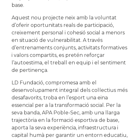
NEWSLETTER
base.
RECIBE LAS ÚLTIMAS NOVEDADES
Aquest nou projecte neix amb la voluntat
DEL SECTOR
d’oferir oportunitats reals de participació,
creixement personal i cohesió social a menors
en situació de vulnerabilitat. A través
d’entrenaments conjunts, activitats formatives
i valors compartits, es pretén reforçar
l’autoestima, el treball en equip i el sentiment
de pertinença.
LD Fundació
, compromesa amb el
desenvolupament integral dels col·lectius més
desafavorits, troba en l’esport una eina
essencial per a la transformació social. Per la
seva banda,
APA Poble-Sec
, amb una llarga
trajectòria en la formació esportiva de base,
aporta la seva experiència, infraestructura i
capital humà per garantir un entorn educatiu,