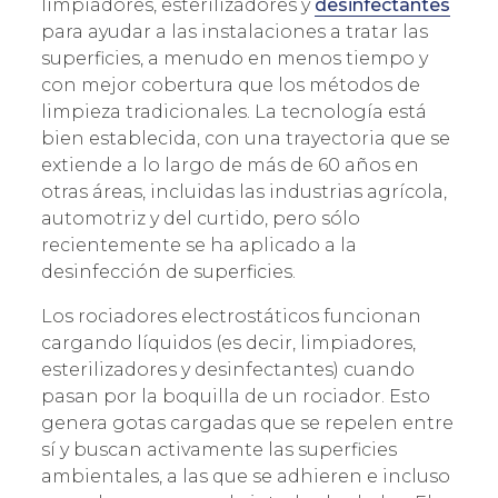
limpiadores, esterilizadores y
desinfectantes
×
para ayudar a las instalaciones a tratar las
superficies, a menudo en menos tiempo y
ÚNETE A NUESTRA
con mejor cobertura que los métodos de
NEWSLETTER
limpieza tradicionales. La tecnología está
RECIBE LAS ÚLTIMAS NOVEDADES
bien establecida, con una trayectoria que se
DEL SECTOR
extiende a lo largo de más de 60 años en
otras áreas, incluidas las industrias agrícola,
automotriz y del curtido, pero sólo
recientemente se ha aplicado a la
desinfección de superficies.
Los rociadores electrostáticos funcionan
cargando líquidos (es decir, limpiadores,
esterilizadores y desinfectantes) cuando
pasan por la boquilla de un rociador. Esto
genera gotas cargadas que se repelen entre
sí y buscan activamente las superficies
ambientales, a las que se adhieren e incluso