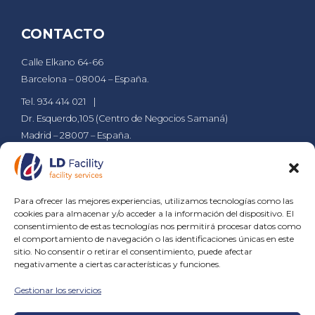
CONTACTO
Calle Elkano 64-66
Barcelona – 08004 – España.
Tel. 934 414 021
Dr. Esquerdo,105 (Centro de Negocios Samaná)
Madrid – 28007 – España.
Tel. 911 610 029
ldsa@grupld.es
PÁGINAS
Para ofrecer las mejores experiencias, utilizamos tecnologías como las
cookies para almacenar y/o acceder a la información del dispositivo. El
Empresa
Compromiso
Contacto
Blog
consentimiento de estas tecnologías nos permitirá procesar datos como
el comportamiento de navegación o las identificaciones únicas en este
sitio. No consentir o retirar el consentimiento, puede afectar
SERVICIOS
negativamente a ciertas características y funciones.
Gestionar los servicios
Servicios de Jardinería
Servicios de Limpieza