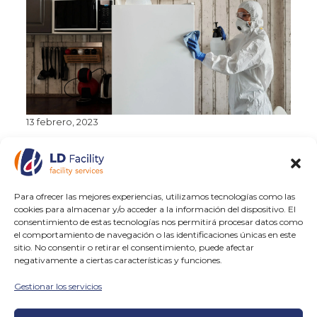
13 febrero, 2023
La limpieza profunda de cocinas
industriales La limpieza profunda de
cocinas industriales es un aspecto
fundamental para garantizar la seguridad
Para ofrecer las mejores experiencias, utilizamos tecnologías como las
alimentaria y la higiene en la industria
cookies para almacenar y/o acceder a la información del dispositivo. El
culinaria. Una...
consentimiento de estas tecnologías nos permitirá procesar datos como
el comportamiento de navegación o las identificaciones únicas en este
sitio. No consentir o retirar el consentimiento, puede afectar
negativamente a ciertas características y funciones.
LEER MÁS
Gestionar los servicios