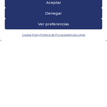
La importancia de la poda de
Aceptar
árboles
Denegar
Ver preferencias
Cookie Policy
Política de Privacidad
Aviso Legal
17 enero, 2023
La poda de árboles es una tarea de
mantenimiento que requiere destreza y
conocimientos para realizarlo de la mejor
manera posible. Es por esto que hemos
recopilado información útil para que
prepares...